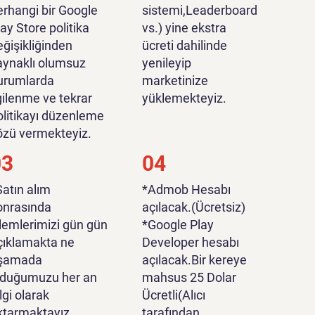
erhangi bir Google
sistemi,Leaderboard
lay Store politika
vs.) yine ekstra
eğişikliğinden
ücreti dahilinde
aynaklı olumsuz
yenileyip
urumlarda
marketinize
lgilenme ve tekrar
yüklemekteyiz.
olitikayı düzenleme
özü vermekteyiz.
03
04
Satın alım
*Admob Hesabı
onrasında
açılacak.(Ücretsiz)
şlemlerimizi gün gün
*Google Play
çıklamakta ne
Developer hesabı
şamada
açılacak.Bir kereye
lduğumuzu her an
mahsus 25 Dolar
lgi olarak
Ücretli(Alıcı
ktarmaktayız.
tarafından