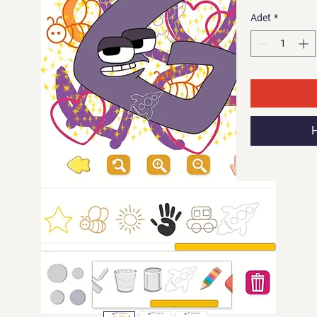
Adet
*
H