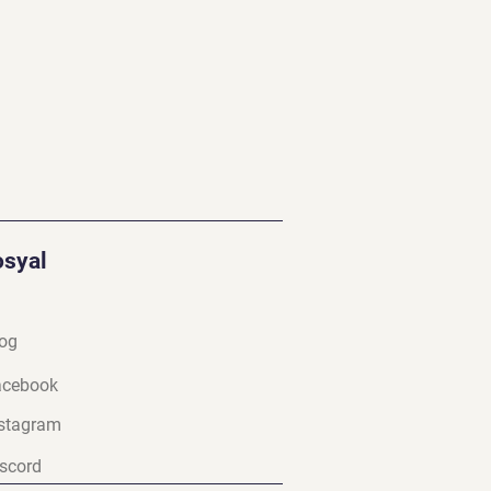
osyal
og
a
cebook
stagram
scord