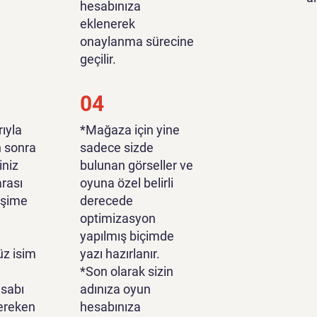
hesabınıza
eklenerek
onaylanma sürecine
geçilir.
04
ıyla
*Mağaza için yine
n sonra
sadece sizde
iniz
bulunan görseller ve
rası
oyuna özel belirli
tişime
derecede
optimizasyon
yapılmış biçimde
z isim
yazı hazırlanır.
*Son olarak sizin
sabı
adınıza oyun
ereken
hesabınıza