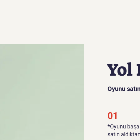
Yol 
Oyunu satın
01
*Oyunu başar
satın aldıkta