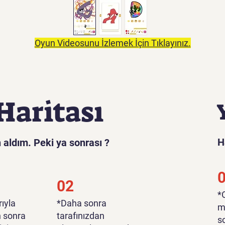
Oyun Videosunu İzlemek İçin Tıklayınız.
Haritası
H
 aldım. Peki ya sonrası ?
02
​
ıyla
*Daha sonra
m
n sonra
tarafınızdan
s