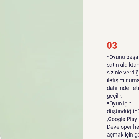
03
*Oyunu başar
satın aldıkta
sizinle verdiğ
iletişim numa
dahilinde ile
geçilir.
*Oyun için
düşündüğünü
,Google Play
Developer he
açmak için g