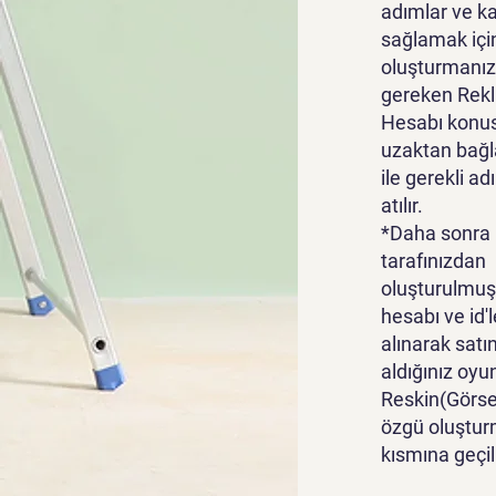
adımlar ve k
sağlamak içi
oluşturmanız
gereken Rek
Hesabı konu
uzaktan bağl
ile gerekli ad
atılır.
*Daha sonra
tarafınızdan
oluşturulmuş
hesabı ve id'l
alınarak satı
aldığınız oyu
Reskin(Görsel
özgü oluştur
kısmına geçili