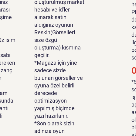
iniz
oluşturulmuş market
h
rası
hesabı ve id'ler
P
tişime
alınarak satın
d
aldığınız oyunun
k
Reskin(Görselleri
d
z isim
size özgü
i
oluşturma) kısmına
p
sabı
geçilir.
s
ereken
*Mağaza için yine
azanç
sadece sizde
n
bulunan görseller ve
*
oyuna özel belirli
s
lam
derecede
i
sunda
optimizasyon
a
antı
yapılmış biçimde
a
li
yazı hazırlanır.
o
*Son olarak sizin
bi
adınıza oyun
a