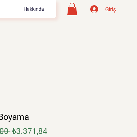
Giriş
Hakkında
 Boyama
Normal
İndirimli
00 
₺3.371,84