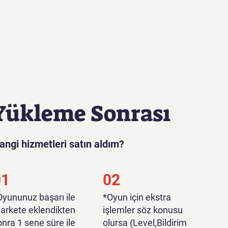
Yükleme Sonrası
angi hizmetleri satın aldım?
01
02
*Oyununuz başarı ile
*Oyun için ekstra
arkete eklendikten
işlemler söz konusu
onra 1 sene süre ile
olursa (Level,Bildirim