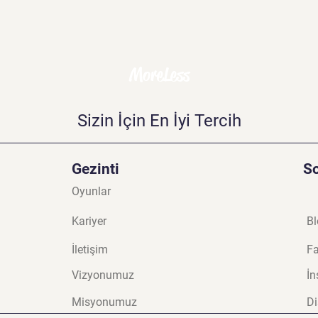
MoreLess
Sizin İçin En İyi Tercih
Gezinti
S
Oyunlar
Kariyer
Bl
İletişim
F
Vizyonumuz
İn
Misyonumuz
Di