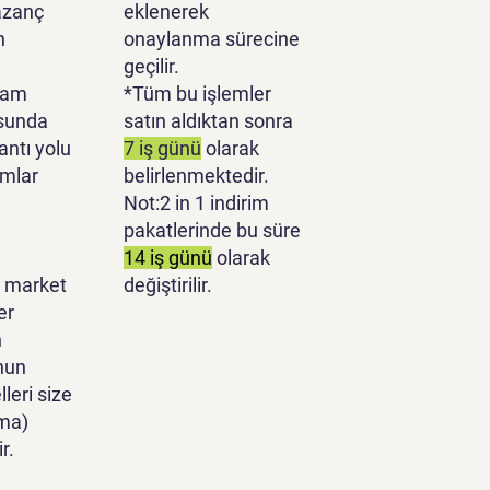
azanç
eklenerek
n
onaylanma sürecine
geçilir.
lam
*Tüm bu işlemler
sunda
satın aldıktan sonra
antı yolu
7 iş günü
olarak
ımlar
belirlenmektedir.
Not:2 in 1 indirim
pakatlerinde bu süre
14 iş günü
olarak
 market
değiştirilir.
er
n
nun
leri size
ma)
r.