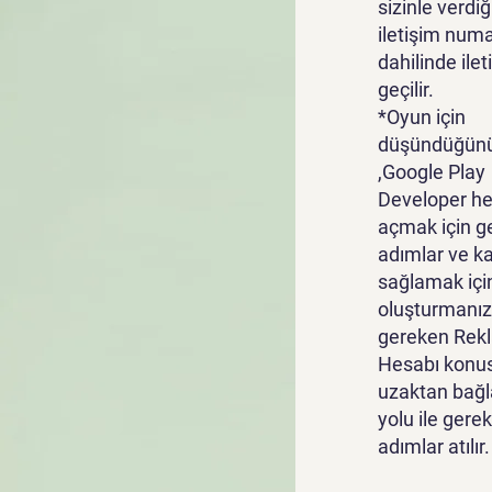
sizinle verdiğ
iletişim numa
dahilinde ile
geçilir.
*Oyun için
düşündüğünü
,Google Play
Developer he
açmak için g
adımlar ve k
sağlamak içi
oluşturmanız
gereken Rek
Hesabı konu
uzaktan bağl
yolu ile gerek
adımlar atılır.