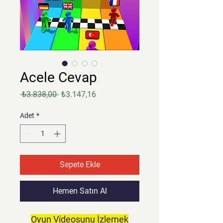
Acele Cevap
Normal
İndirimli
 ₺3.838,00 
₺3.147,16
Fiyat
Fiyat
Adet
*
Sepete Ekle
Hemen Satın Al
Oyun Videosunu İzlemek