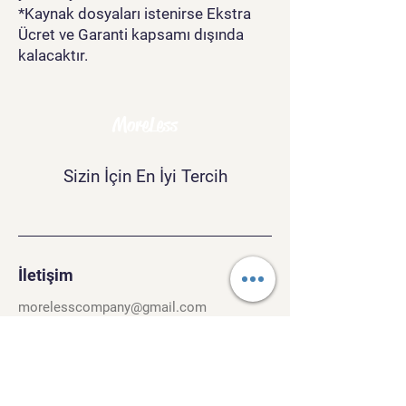
*Kaynak dosyaları istenirse Ekstra
Ücret ve Garanti kapsamı dışında
kalacaktır.
MoreLess
Sizin İçin En İyi Tercih
İletişim
morelesscompany@gmail.com
Tel:
+90 534 243 37 40
Kırcaali Mh. Kayalı Sok. No.26/3
Osmangazi, Bursa. 16040