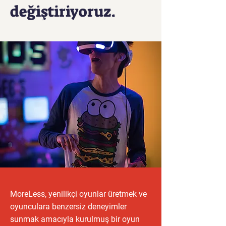
değiştiriyoruz.
MoreLess, yenilikçi oyunlar üretmek ve
oyunculara benzersiz deneyimler
sunmak amacıyla kurulmuş bir oyun