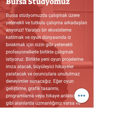
Bursa Stüdyomuz
Bursa stüdyomuzda çalışmak üzere
yetenekli ve tutkulu çalışma arkadaşları
arıyoruz! Yaratıcı bir ekosisteme
katılmak ve oyun dünyasında iz
bırakmak için sizin gibi yetenekli
profesyonellerle birlikte çalışmak
istiyoruz. Birlikte yeni oyun projelerine
imza atacak, büyüleyici hikayeler
yaratacak ve oyunculara unutulmaz
deneyimler sunacağız. Eğer oyun
geliştirme, grafik tasarımı,
programlama veya hikaye anlatıcılığı
gibi alanlarda uzmanlığınız varsa ve
More&Less'in heyecan verici
yolculuğuna katılmak istiyorsanız,
başvurunuzu bekliyoruz! Birlikte harika