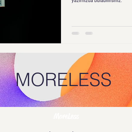
yazımızda bulabilirsiniz.
MORELESS
MoreLess