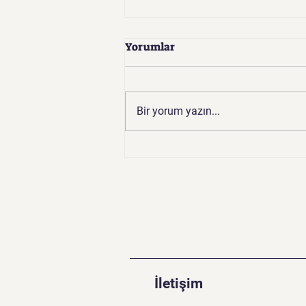
Yorumlar
Bir yorum yazın...
Mobil Oyunlarda Yenilikçi
Teknolojiler: Oyuncuları
Etkileyen Dönüşüm
İletişim