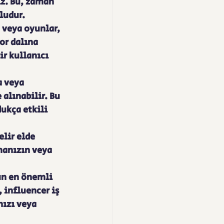
iz. Bu, zaman 
ludur.
 veya oyunlar, 
or dalına 
r kullanıcı 
a veya 
alınabilir. Bu 
ukça etkili 
lir elde 
manızın veya 
un en önemli 
 influencer iş 
ızı veya 