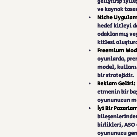
geliştirip iyil
ve kaynak tasar
Niche Uygulama
hedef kitleyi da
odaklanmış veya
kitlesi oluştura
Freemium Model
oyunlarda, prem
model, kullanıc
bir stratejidir.
Reklam Geliri:
etmenin bir baş
oyununuzun mal
İyi Bir Pazarlam
bileşenlerinden
birlikleri, ASO
oyununuzu geniş