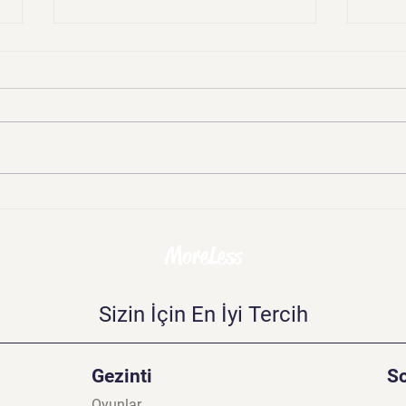
Mobil Oyun
Elek
Pazarlamasında Başarıya
Gele
Ulaşmanın Sırları: İlgi
Tekn
MoreLess
Çekici Stratejiler
Bilm
Sizin İçin En İyi Tercih
Gezinti
S
Oyunlar