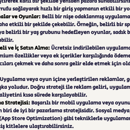
eştirerek kârlı bir şekilde yeniden pazara sunabilirsin
rufu sağlayarak hızlı bir giriş yapmanın etkili bir yo
lar ve Oyunlar: 
Belli bir nişe odaklanmış uygulama
ha etkili bir şekilde çekebilir. Örneğin, belirli bir sp
 belirli bir yaş grubunu hedefleyen oyunlar, sadık bi
bilir.
i ve İç Satın Alma:
 Ücretsiz indirilebilen uygulam
ium özellikler veya ek içerikler karşılığında ödeme 
ıları çekmek ve daha sonra gelir elde etmek için old
 Uygulama veya oyun içine yerleştirilen reklamlar, ge
ka yoludur. Doğru strateji ile reklam geliri, uygula
iyetini kısa sürede karşılayabilir.
a Stratejisi: 
Başarılı bir mobil uygulama veya oyun
 biri de iyi bir pazarlama stratejisidir. Sosyal medya,
 (App Store Optimization) gibi tekniklerle uygulaman
 kitlelere ulaştırabilirsiniz.