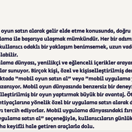
yun satın alarak gelir elde etme konusunda, doğru s
nlama ile başarıya ulaşmak mümkündür. Her bir adımı
kullanıcı odaklı bir yaklaşım benimsemek, uzun vade
abilir.
ama dünyası, yenilikçi ve eğlenceli içerikler arayan
lar sunuyor. Birçok kişi, özel ve kişiselleştirilmiş d
oktada "mobil oyun satın al" veya "mobil uygulama y
zanıyor. Mobil oyun dünyasında benzersiz bir dene
elleştirilmiş bir oyun yaptırmak büyük bir avantaj. Ö
ihtiyaçlarına yönelik özel bir uygulama satın alarak d
 tercih ediyorlar. Mobil uygulama dünyasındaki fırs
gulama satın al" seçeneğiyle, kullanıcıların günlük
ha keyifli hale getiren araçlarla dolu.