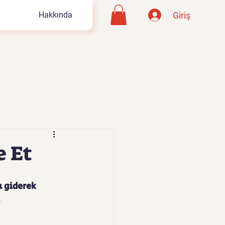
Giriş
Hakkında
e Et
 giderek 
 