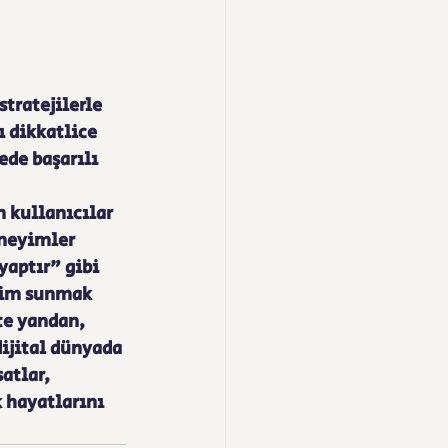
tratejilerle 
 dikkatlice 
de başarılı 
 kullanıcılar 
eneyimler 
aptır" gibi 
yim sunmak 
te yandan, 
ijital dünyada 
atlar, 
 hayatlarını 