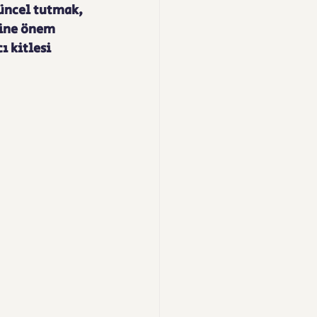
ncel tutmak, 
rine önem 
ı kitlesi 