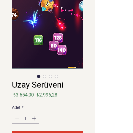
Uzay Serüveni
Normal
İndirimli
 ₺3.654,00 
₺2.996,28
Fiyat
Fiyat
Adet
*