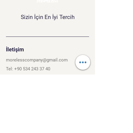
MoreLess
Sizin İçin En İyi Tercih
İletişim
morelesscompany@gmail.com
Tel:
+90 534 243 37 40
Kırcaali Mh. Kayalı Sok. No.26/3
Osmangazi, Bursa. 16040
Şartlar ve Koşullar
Gizlilik Politikası
Gezinti