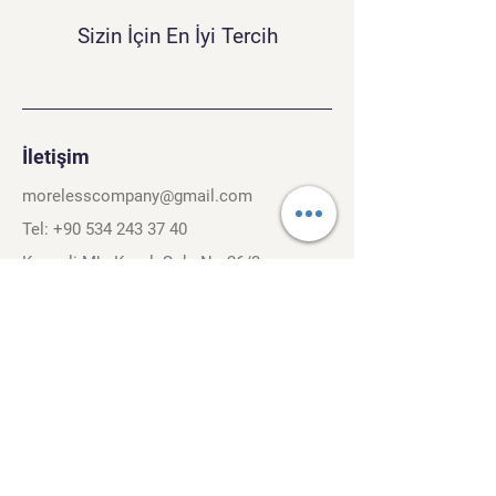
Sizin İçin En İyi Tercih
İletişim
morelesscompany@gmail.com
Tel:
+90 534 243 37 40
Kırcaali Mh. Kayalı Sok. No.26/3
Osmangazi, Bursa. 16040
Şartlar ve Koşullar
Gizlilik Politikası
Gezinti