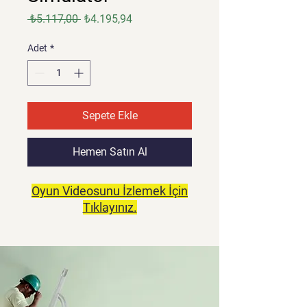
Normal
İndirimli
 ₺5.117,00 
₺4.195,94
Fiyat
Fiyat
Adet
*
Sepete Ekle
Hemen Satın Al
Oyun Videosunu İzlemek İçin
Tıklayınız.