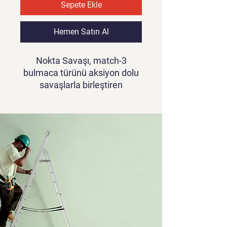
Sepete Ekle
Hemen Satın Al
Nokta Savaşı, match-3
bulmaca türünü aksiyon dolu
savaşlarla birleştiren
benzersiz bir oyun olup,
oyunculara heyecan verici ve
zorlu bir deneyim sunuyor.
Oyun videosunu görmek için
tıklayınız