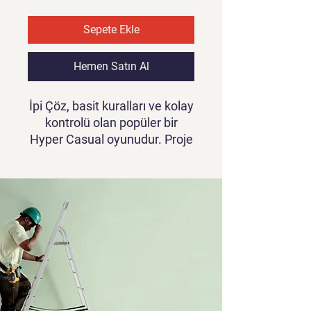
Sepete Ekle
Hemen Satın Al
İpi Çöz, basit kuralları ve kolay
kontrolü olan popüler bir
Hyper Casual oyunudur. Proje
çeşitli tasarımlara, renkli
grafiklere, akıcı ve hassas
animasyonlara sahiptir. En zor
ve zevkli, heyecan verici oyun.