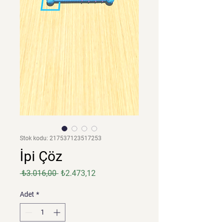
Stok kodu: 217537123517253
İpi Çöz
Normal
İndirimli
 ₺3.016,00 
₺2.473,12
Fiyat
Fiyat
Adet
*