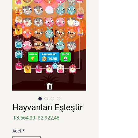
Hayvanları Eşleştir
Normal
İndirimli
 ₺3.564,00 
₺2.922,48
Fiyat
Fiyat
Adet
*