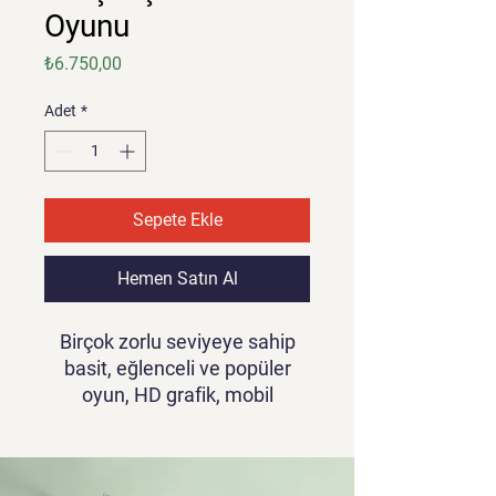
Oyunu
Fiyat
₺6.750,00
Adet
*
Sepete Ekle
Hemen Satın Al
Birçok zorlu seviyeye sahip
basit, eğlenceli ve popüler
oyun, HD grafik, mobil
kontrole hazır, çok bağımlılık
yaratan ve ilginç. Oyuncunuz
kuleleri eklemek, yükseltmek,