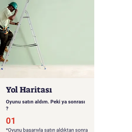
düşmanların seviyeleri
tamamlamak için
savunmadan geçmesine izin
vermemek için dokunup
sürükleyecek.
Oyun videosunu görmek için
tıklayınız
Yol Haritası
Oyunu satın aldım. Peki ya sonrası
?
01
*Oyunu başarıyla satın aldıktan sonra