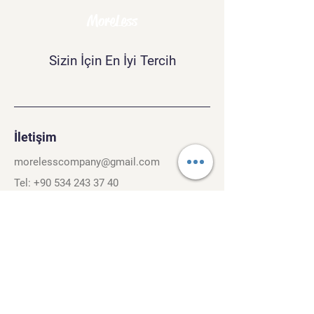
MoreLess
Sizin İçin En İyi Tercih
İletişim
morelesscompany@gmail.com
Tel:
+90 534 243 37 40
Kırcaali Mh. Kayalı Sok. No.26/3
Osmangazi, Bursa. 16040
Şartlar ve Koşullar
Gizlilik Politikası