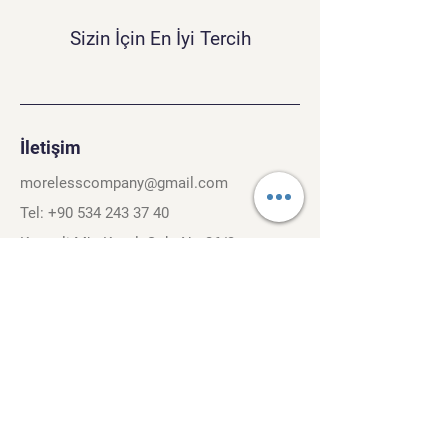
Sizin İçin En İyi Tercih
İletişim
morelesscompany@gmail.com
Tel:
+90 534 243 37 40
Kırcaali Mh. Kayalı Sok. No.26/3
Osmangazi, Bursa. 16040
Şartlar ve Koşullar
Gizlilik Politikası
Gezinti