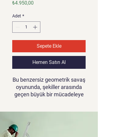
Fiyat
₺4.950,00
Adet
*
Sepete Ekle
Hemen Satın Al
Bu benzersiz geometrik savaş
oyununda, şekiller arasında
geçen büyük bir mücadeleye
katılın! Oyuncular, strateji
geliştirerek düşman
geometrik şekilleri alt etmeye
çalışırken, hızlı refleksler ve
doğru hamleler ile zafer elde