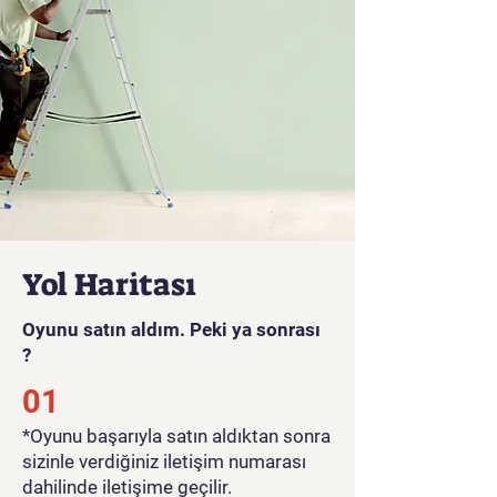
edecekler.
Basit ama etkileyici grafiklerle,
her yaştan oyuncunun ilgisini
çekecek bu oyun, eğlenceli ve
rekabetçi bir deneyim
sunuyor. Farklı geometrik
şekillerin yeteneklerini
kullanarak düşmanlarını alt
edin ve bölümleri
tamamlayarak ilerleyin.
Yol Haritası
Oyun videosunu görmek için
tıklayınız
Oyunu satın aldım. Peki ya sonrası
?
01
*Oyunu başarıyla satın aldıktan sonra
sizinle verdiğiniz iletişim numarası
dahilinde iletişime geçilir.