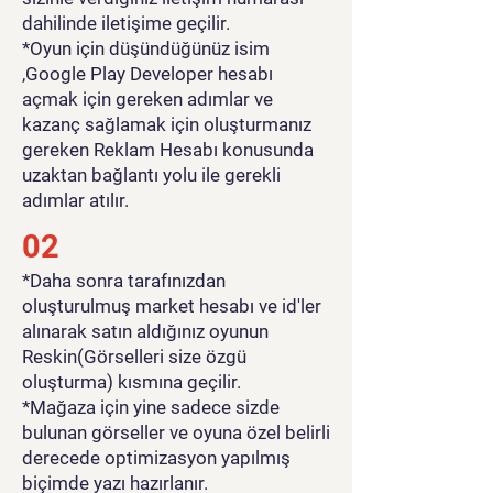
dahilinde iletişime geçilir.
*Oyun için düşündüğünüz isim
,Google Play Developer hesabı
açmak için gereken adımlar ve
kazanç sağlamak için oluşturmanız
gereken Reklam Hesabı konusunda
uzaktan bağlantı yolu ile gerekli
adımlar atılır.
02
*Daha sonra tarafınızdan
oluşturulmuş market hesabı ve id'ler
alınarak satın aldığınız oyunun
Reskin(Görselleri size özgü
oluşturma) kısmına geçilir.
*Mağaza için yine sadece sizde
bulunan görseller ve oyuna özel belirli
derecede optimizasyon yapılmış
biçimde yazı hazırlanır.