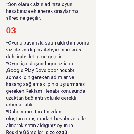
*Son olarak sizin adınıza oyun
hesabınıza eklenerek onaylanma
sürecine geçilir.
03
*Oyunu başarıyla satın aldıktan sonra
sizinle verdiğiniz iletişim numarası
dahilinde iletişime geçilir.
*Oyun için düşündüğünüz isim
,Google Play Developer hesabı
açmak için gereken adımlar ve
kazanç sağlamak için oluşturmanız
gereken Reklam Hesabı konusunda
uzaktan bağlantı yolu ile gerekli
adımlar atılır.
*Daha sonra tarafınızdan
oluşturulmuş market hesabı ve id'ler
alınarak satın aldığınız oyunun
Reskin(Görselleri size özgü