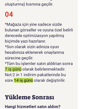
oluşturma) kısmına geçilir.
04
*Mağaza için yine sadece sizde
bulunan görseller ve oyuna özel belirli
derecede optimizasyon yapılmış
biçimde yazı hazırlanır.
*Son olarak sizin adınıza oyun
hesabınıza eklenerek onaylanma
sürecine geçilir.
*Tüm bu işlemler satın aldıktan sonra
7 iş günü
olarak belirlenmektedir.
Not:2 in 1 indirim pakatlerinde bu
süre
14 iş günü
olarak değiştirilir.
Yükleme Sonrası
Hangi hizmetleri satın aldım?