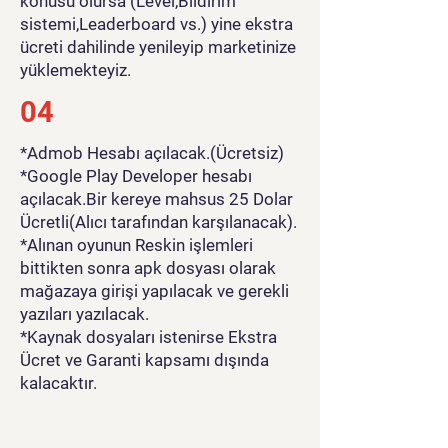
konusu olursa (Level,Bildirim
sistemi,Leaderboard vs.) yine ekstra
ücreti dahilinde yenileyip marketinize
yüklemekteyiz.
04
*Admob Hesabı açılacak.(Ücretsiz)
*Google Play Developer hesabı
açılacak.Bir kereye mahsus 25 Dolar
Ücretli(Alıcı tarafından karşılanacak).
*Alınan oyunun Reskin işlemleri
bittikten sonra apk dosyası olarak
mağazaya girişi yapılacak ve gerekli
yazıları yazılacak.
*Kaynak dosyaları istenirse Ekstra
Ücret ve Garanti kapsamı dışında
kalacaktır.