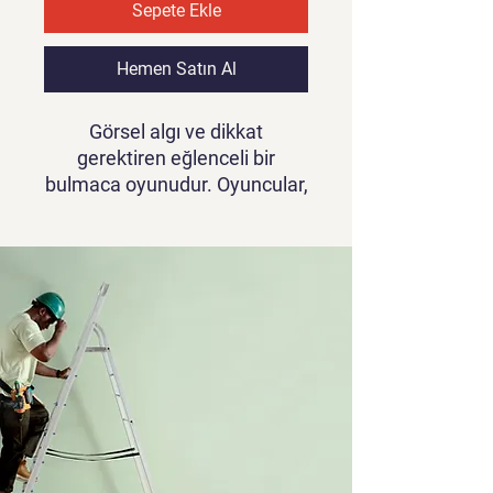
Sepete Ekle
Hemen Satın Al
Görsel algı ve dikkat
gerektiren eğlenceli bir
bulmaca oyunudur. Oyuncular,
iki resim arasındaki farkları
bulmak için dikkatlice
resimlere bakarlar. Her
seviyede artan zorluklarla
karşılaşan oyuncular,
zamanları sınırlı olduğu için
hızlı ve doğru kararlar
vermelidirler. Renkli ve detaylı
resimlerle Farkı Bul, bulmaca
severler için keyifli bir mobil
oyun deneyimi sunar.