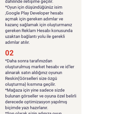
dahilinde iletişime geçilir.
*Oyun için düşündüğünüz isim
,Google Play Developer hesabı
açmak için gereken adımlar ve
kazanç sağlamak için oluşturmanız
gereken Reklam Hesabı konusunda
uzaktan bağlantı yolu ile gerekli
adımlar atılır.
02
*Daha sonra tarafınızdan
oluşturulmuş market hesabı ve id'ler
alınarak satın aldığınız oyunun
Reskin(Görselleri size özgü
oluşturma) kısmına geçilir.
*Mağaza için yine sadece sizde
bulunan görseller ve oyuna özel belirli
derecede optimizasyon yapılmış
biçimde yazı hazırlanır.
*Son olarak sizin adınıza oyun