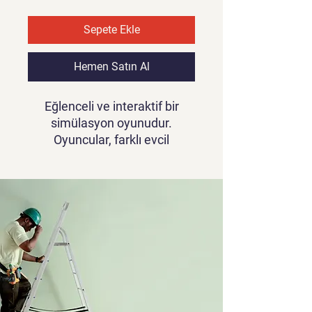
Sepete Ekle
Hemen Satın Al
Eğlenceli ve interaktif bir
simülasyon oyunudur.
Oyuncular, farklı evcil
hayvanların banyo yapma ve
temizlik ihtiyaçlarını
karşılamak için bir köpek
kuaförü veya kedi kuaförü
olarak görev alırlar. Banyo
yapma, tüy bakımı ve süsleme
gibi çeşitli işlemleri
gerçekleştirerek oyuncular,
sevimli evcil hayvanlarına
sevgi dolu bir bakım sunarlar.