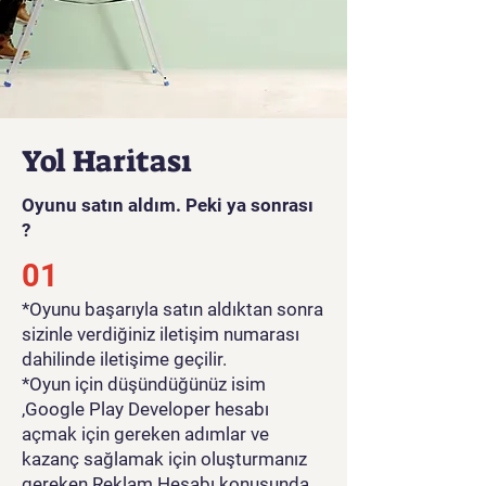
Renkli grafikler ve sevimli
karakterlerle Evcil Hayvan
Yıkama, hayvanseverler ve
çocuklar için eğlenceli bir
mobil oyun deneyimi sunar.
Yol Haritası
Oyunu satın aldım. Peki ya sonrası
?
01
*Oyunu başarıyla satın aldıktan sonra
sizinle verdiğiniz iletişim numarası
dahilinde iletişime geçilir.
*Oyun için düşündüğünüz isim
,Google Play Developer hesabı
açmak için gereken adımlar ve
kazanç sağlamak için oluşturmanız
gereken Reklam Hesabı konusunda