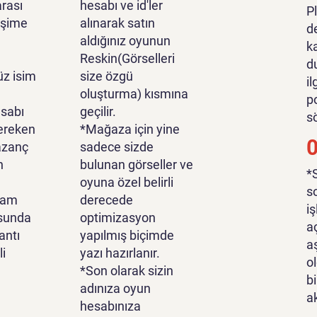
rası
hesabı ve id'ler
P
tişime
alınarak satın
d
aldığınız oyunun
k
Reskin(Görselleri
d
z isim
size özgü
i
oluşturma) kısmına
p
sabı
geçilir.
s
ereken
*Mağaza için yine
azanç
sadece sizde
n
bulunan görseller ve
*
oyuna özel belirli
s
lam
derecede
i
sunda
optimizasyon
a
antı
yapılmış biçimde
a
li
yazı hazırlanır.
o
*Son olarak sizin
bi
adınıza oyun
a
hesabınıza