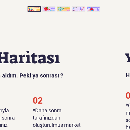
Haritası
H
 aldım. Peki ya sonrası ?
02
​
ıyla
*Daha sonra
m
n sonra
tarafınızdan
s
iniz
oluşturulmuş market
h