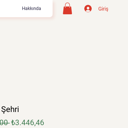
Giriş
Hakkında
 Şehri
Normal
İndirimli
00 
₺3.446,46