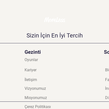
MoreLess
Sizin İçin En İyi Tercih
Gezinti
S
Oyunlar
Kariyer
Bl
İletişim
F
Vizyonumuz
İn
Misyonumuz
Di
Çerez Politikası