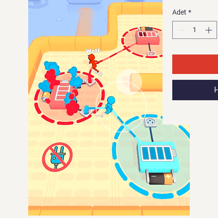
Adet
*
H