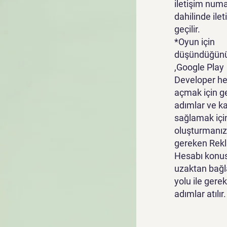
iletişim numa
dahilinde ile
geçilir.
*Oyun için
düşündüğünü
,Google Play
Developer he
açmak için g
adımlar ve k
sağlamak içi
oluşturmanız
gereken Rek
Hesabı konu
uzaktan bağl
yolu ile gerek
adımlar atılır.