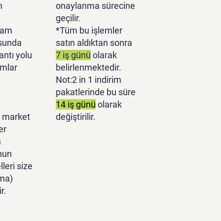
n
onaylanma sürecine
geçilir.
lam
*Tüm bu işlemler
sunda
satın aldıktan sonra
antı yolu
7 iş günü
olarak
ımlar
belirlenmektedir.
Not:2 in 1 indirim
pakatlerinde bu süre
14 iş günü
olarak
 market
değiştirilir.
er
n
nun
leri size
ma)
r.