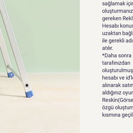
sağlamak içi
oluşturmanız
gereken Rek
Hesabı konu
uzaktan bağl
ile gerekli ad
atılır.
*Daha sonra
tarafınızdan
oluşturulmuş
hesabı ve id'l
alınarak satı
aldığınız oyu
Reskin(Görsel
özgü oluştur
kısmına geçili