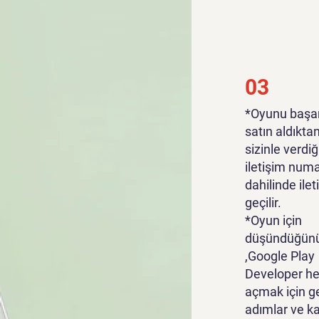
03
*Oyunu başar
satın aldıkta
sizinle verdiğ
iletişim numa
dahilinde ile
geçilir.
*Oyun için
düşündüğünü
,Google Play
Developer he
açmak için g
adımlar ve k