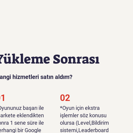
Yükleme Sonrası
angi hizmetleri satın aldım?
01
02
*Oyununuz başarı ile
*Oyun için ekstra
arkete eklendikten
işlemler söz konusu
onra 1 sene süre ile
olursa (Level,Bildirim
erhangi bir Google
sistemi,Leaderboard