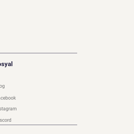
osyal
og
a
cebook
stagram
scord