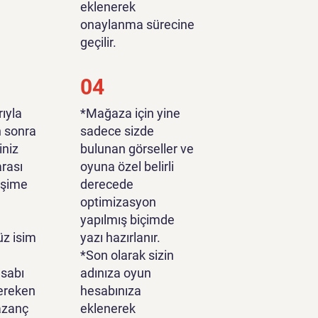
eklenerek
onaylanma sürecine
geçilir.
04
ıyla
*Mağaza için yine
n sonra
sadece sizde
iniz
bulunan görseller ve
rası
oyuna özel belirli
tişime
derecede
optimizasyon
yapılmış biçimde
z isim
yazı hazırlanır.
*Son olarak sizin
sabı
adınıza oyun
ereken
hesabınıza
azanç
eklenerek