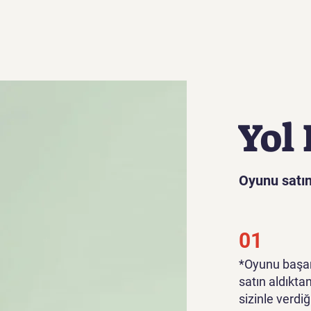
Yol 
Oyunu satın
01
*Oyunu başar
satın aldıkta
sizinle verdiğ