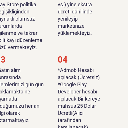
lay Store politika
vs.) yine ekstra
eğişikliğinden
ücreti dahilinde
aynaklı olumsuz
yenileyip
urumlarda
marketinize
lgilenme ve tekrar
yüklemekteyiz.
olitikayı düzenleme
özü vermekteyiz.
03
04
Satın alım
*Admob Hesabı
onrasında
açılacak.(Ücretsiz)
şlemlerimizi gün gün
*Google Play
çıklamakta ne
Developer hesabı
şamada
açılacak.Bir kereye
lduğumuzu her an
mahsus 25 Dolar
lgi olarak
Ücretli(Alıcı
ktarmaktayız.
tarafından
karşılanacak).