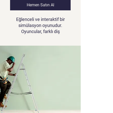
Hemen Satın Al
Eğlenceli ve interaktif bir
simülasyon oyunudur.
Oyuncular, farklı diş
sorunlarına sahip karakterlerin
diş bakımını yapmalı ve tedavi
etmelidir. Fırçalama,
temizleme ve diş çekme gibi
çeşitli işlemleri
gerçekleştirerek oyuncular, diş
doktoru becerilerini sergilerler.
Renkli grafikler ve sevimli
karakterlerle Diş Doktoru
Oyunu, çocuklar için eğlenceli
ve eğitici bir mobil oyun
deneyimi sunar.