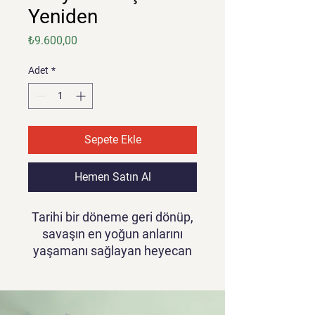
Yeniden
Fiyat
₺9.600,00
Adet
*
Sepete Ekle
Hemen Satın Al
Tarihi bir döneme geri dönüp,
savaşın en yoğun anlarını
yaşamanı sağlayan heyecan
verici bir strateji ve savaş
oyunudur. Oyuncular, I. ve II.
Dünya Savaşlarında geçen