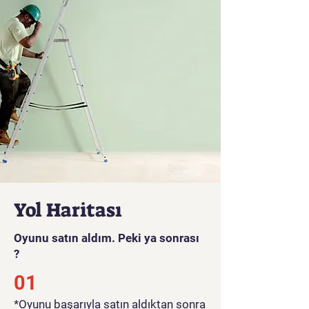
çeşitli savaşlara katılıp, askeri
birliklerini yönlendirerek tarihî
zaferler elde etmeye çalışırlar.
Gerçekçi savaş alanları,
silahlar ve askeri stratejilerle
donatılmış olan oyun, tarih
meraklılarına ve strateji oyunu
tutkunlarına hitap eder. Renkli
grafikler ve detaylı oynanışıyla
Dünyalar Savaşı 2 Yeniden,
mobil oyun satın almak
isteyen strateji tutkunları için
ideal bir seçenektir.
Yol Haritası
Oyun videosunu görmek için
Oyunu satın aldım. Peki ya sonrası
tıklayınız
?
01
*Oyunu başarıyla satın aldıktan sonra