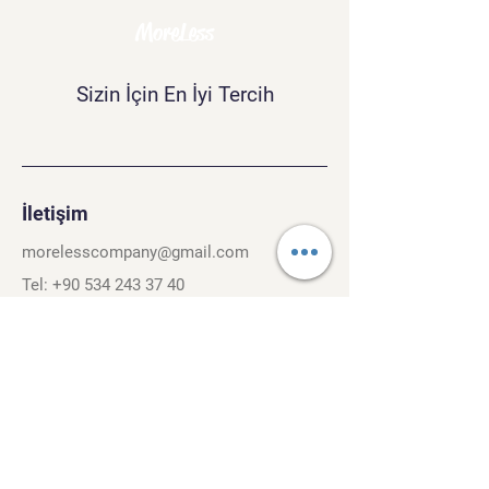
MoreLess
Sizin İçin En İyi Tercih
İletişim
morelesscompany@gmail.com
Tel:
+90 534 243 37 40
Kırcaali Mh. Kayalı Sok. No.26/3
Osmangazi, Bursa. 16040
Şartlar ve Koşullar
Gizlilik Politikası