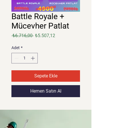
Battle Royale +
Mücevher Patlat
Normal
İndirimli
 ₺6.716,00 
₺5.507,12
Fiyat
Fiyat
Adet
*
Sepete Ekle
Hemen Satın Al