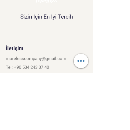
MoreLess
Sizin İçin En İyi Tercih
İletişim
morelesscompany@gmail.com
Tel:
+90 534 243 37 40
Kırcaali Mh. Kayalı Sok. No.26/3
Osmangazi, Bursa. 16040
Şartlar ve Koşullar
Gizlilik Politikası
Gezinti