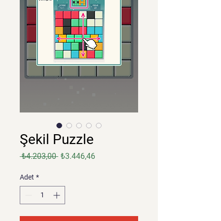
Şekil Puzzle
Normal
İndirimli
 ₺4.203,00 
₺3.446,46
Fiyat
Fiyat
Adet
*