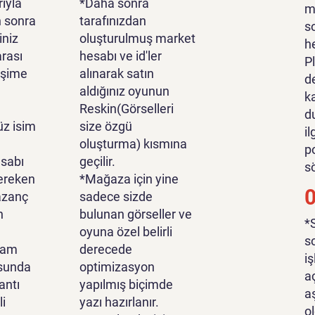
ıyla
*Daha sonra
m
n sonra
tarafınızdan
s
iniz
oluşturulmuş market
h
rası
hesabı ve id'ler
P
tişime
alınarak satın
d
aldığınız oyunun
k
Reskin(Görselleri
d
z isim
size özgü
i
oluşturma) kısmına
p
sabı
geçilir.
s
ereken
*Mağaza için yine
azanç
sadece sizde
n
bulunan görseller ve
*
oyuna özel belirli
s
lam
derecede
i
sunda
optimizasyon
a
antı
yapılmış biçimde
a
li
yazı hazırlanır.
o