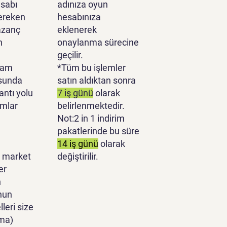
sabı
adınıza oyun
ereken
hesabınıza
azanç
eklenerek
n
onaylanma sürecine
geçilir.
lam
*Tüm bu işlemler
sunda
satın aldıktan sonra
antı yolu
7 iş günü
olarak
ımlar
belirlenmektedir.
Not:2 in 1 indirim
pakatlerinde bu süre
14 iş günü
olarak
 market
değiştirilir.
er
n
nun
leri size
ma)