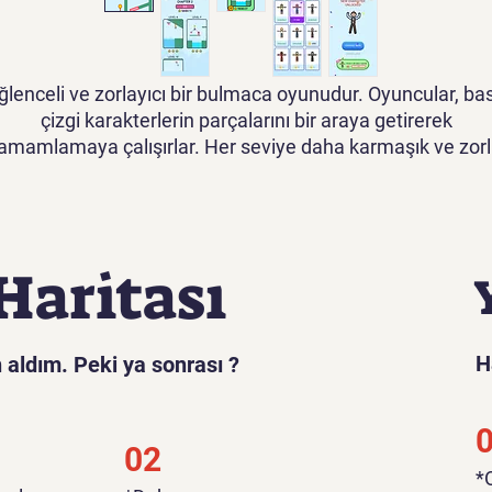
ğlenceli ve zorlayıcı bir bulmaca oyunudur. Oyuncular, bas
çizgi karakterlerin parçalarını bir araya getirerek
amamlamaya çalışırlar. Her seviye daha karmaşık ve zor
bir bulmacayla oyuncuları bekler, bu yüzden dikkatli
düşünmeleri ve stratejik hamleler yapmaları gerekir. Renkl
rafikler ve sade oynanışıyla Çizgi Adam Bulmaca, bulma
meraklıları için eğlenceli bir mobil oyun seçeneğidir.
Haritası
H
 aldım. Peki ya sonrası ?
02
​