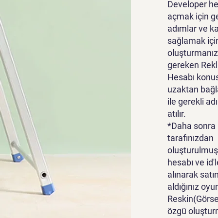
Developer he
açmak için g
adımlar ve k
sağlamak içi
oluşturmanız
gereken Rek
Hesabı konu
uzaktan bağl
ile gerekli ad
atılır.
*Daha sonra
tarafınızdan
oluşturulmuş
hesabı ve id'l
alınarak satı
aldığınız oyu
Reskin(Görsel
özgü oluştur