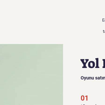
E
t
g
Yol 
Oyunu satın
01