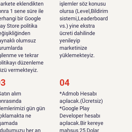
arkete eklendikten
işlemler söz konusu
onra 1 sene süre ile
olursa (Level,Bildirim
erhangi bir Google
sistemi,Leaderboard
lay Store politika
vs.) yine ekstra
eğişikliğinden
ücreti dahilinde
aynaklı olumsuz
yenileyip
urumlarda
marketinize
lgilenme ve tekrar
yüklemekteyiz.
olitikayı düzenleme
özü vermekteyiz.
03
04
Satın alım
*Admob Hesabı
onrasında
açılacak.(Ücretsiz)
şlemlerimizi gün gün
*Google Play
çıklamakta ne
Developer hesabı
şamada
açılacak.Bir kereye
lduğumuzu her an
mahsus 25 Dolar