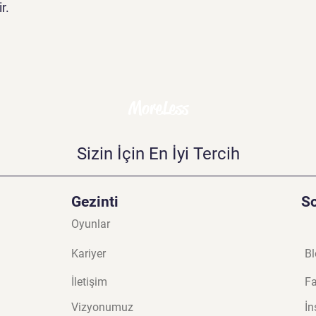
r.
MoreLess
Sizin İçin En İyi Tercih
Gezinti
S
Oyunlar
Kariyer
Bl
İletişim
F
Vizyonumuz
İn