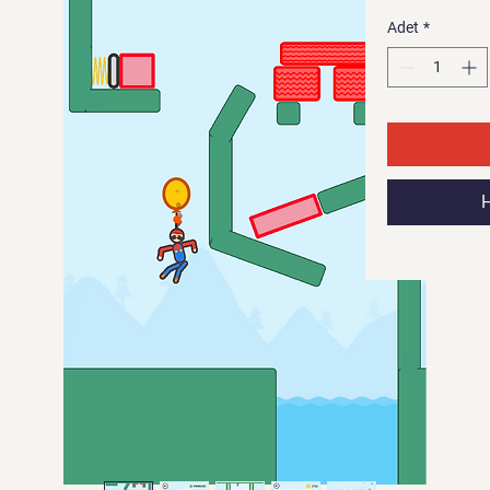
Adet
*
H