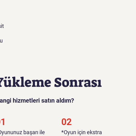
it
lu
i
ca
Yükleme Sonrası
angi hizmetleri satın aldım?
01
02
*Oyununuz başarı ile
*Oyun için ekstra