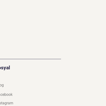
osyal
og
a
cebook
stagram