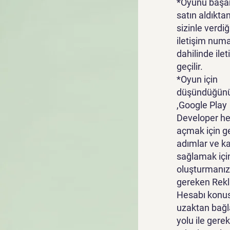
*Oyunu başar
satın aldıkta
sizinle verdiğ
iletişim numa
dahilinde ile
geçilir.
*Oyun için
düşündüğünü
,Google Play
Developer he
açmak için g
adımlar ve k
sağlamak içi
oluşturmanız
gereken Rek
Hesabı konu
uzaktan bağl
yolu ile gerek