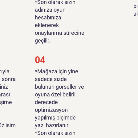
*Son olarak sizin
bi
adınıza oyun
a
hesabınıza
eklenerek
onaylanma sürecine
geçilir.
04
ıyla
*Mağaza için yine
n sonra
sadece sizde
iniz
bulunan görseller ve
rası
oyuna özel belirli
tişime
derecede
optimizasyon
yapılmış biçimde
z isim
yazı hazırlanır.
*Son olarak sizin